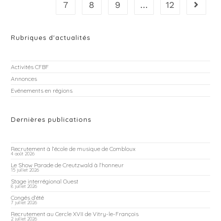
7
8
9
…
12
Rubriques d'actualités
Activités CFBF
Annonces
Evénements en régions
Dernières publications
Recrutement à l’école de musique de Combloux
4 août 2026
Le Show Parade de Creutzwald à l’honneur
15 juillet 2026
Stage interrégional Ouest
8 juillet 2026
Congés d’été
7 juillet 2026
Recrutement au Cercle XVII de Vitry-le-François
2 juillet 2026