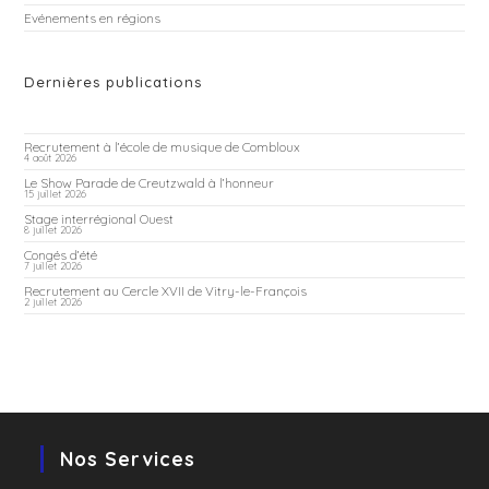
Evénements en régions
Dernières publications
Recrutement à l’école de musique de Combloux
4 août 2026
Le Show Parade de Creutzwald à l’honneur
15 juillet 2026
Stage interrégional Ouest
8 juillet 2026
Congés d’été
7 juillet 2026
Recrutement au Cercle XVII de Vitry-le-François
2 juillet 2026
Nos Services