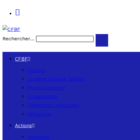
Rechercher…
CFBF
Histoire
Le genre batterie-fanfare
Projet associatif
Organisation
Fédérations régionales
Affiliations
Actions
Se former