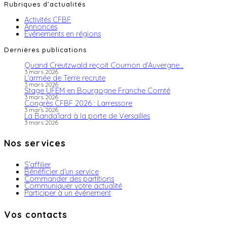
Rubriques d'actualités
Activités CFBF
Annonces
Evénements en régions
Dernières publications
Quand Creutzwald reçoit Cournon d’Auvergne…
3 mars 2026
L’armée de Terre recrute
3 mars 2026
Stage UFEM en Bourgogne Franche Comté
3 mars 2026
Congrès CFBF 2026 : Larressore
3 mars 2026
La Banda’lard à la porte de Versailles
3 mars 2026
Nos services
S’affilier
Bénéficier d’un service
Commander des partitions
Communiquer votre actualité
Participer à un événement
Vos contacts