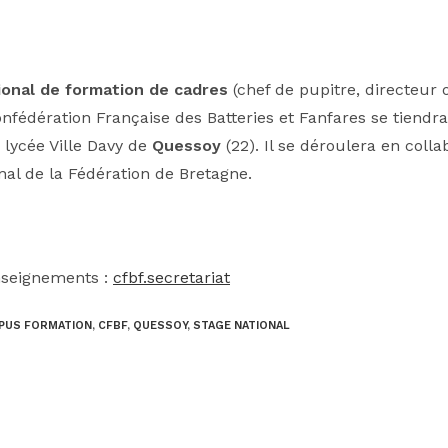
ional de formation de cadres
(chef de pupitre, directeur 
Confédération Française des Batteries et Fanfares se tiend
lycée Ville Davy de
Quessoy
(22). Il se déroulera en colla
onal de la Fédération de Bretagne.
nseignements :
cfbf.secretariat
PUS FORMATION
,
CFBF
,
QUESSOY
,
STAGE NATIONAL