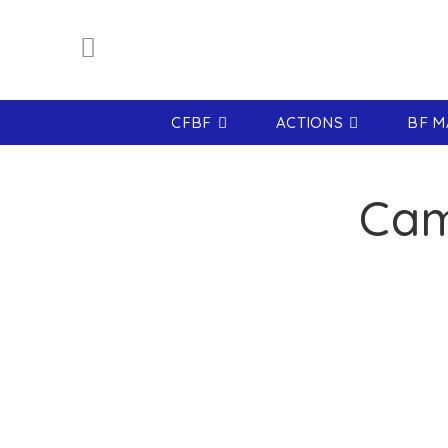
CFBF
ACTIONS
BF M
Cam