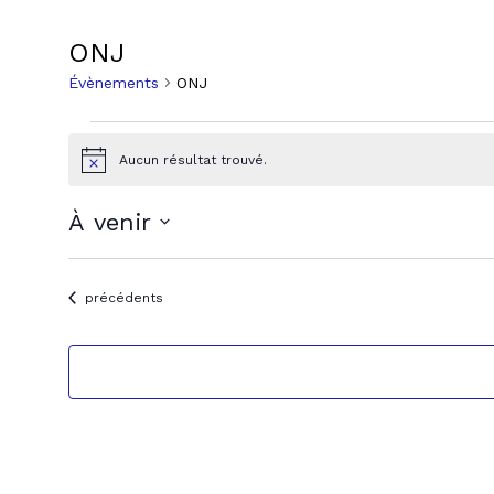
ONJ
Évènements
ONJ
Évènements
Aucun résultat trouvé.
Notice
À venir
Sélectionnez
une
Évènements
précédents
date.