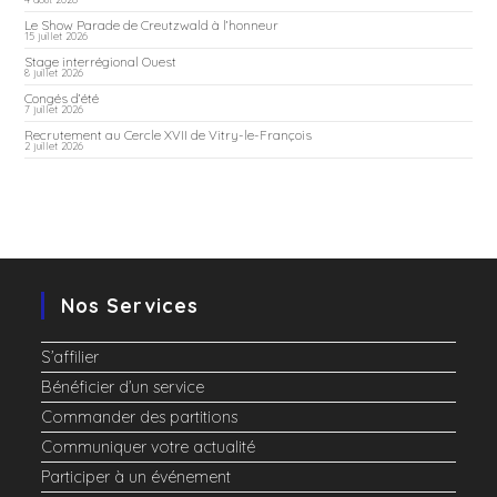
Le Show Parade de Creutzwald à l’honneur
15 juillet 2026
Stage interrégional Ouest
8 juillet 2026
Congés d’été
7 juillet 2026
Recrutement au Cercle XVII de Vitry-le-François
2 juillet 2026
Nos Services
S’affilier
Bénéficier d’un service
Commander des partitions
Communiquer votre actualité
Participer à un événement