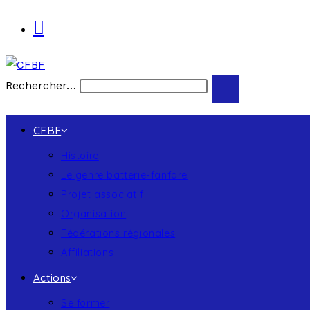
Rechercher…
CFBF
Histoire
Le genre batterie-fanfare
Projet associatif
Organisation
Fédérations régionales
Affiliations
Actions
Se former