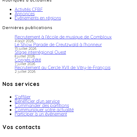
Rubriques d'actualités
Activités CFBF
Annonces
Evénements en régions
Dernières publications
Recrutement à l’école de musique de Combloux
4 août 2026
Le Show Parade de Creutzwald à l’honneur
15 juillet 2026
Stage interrégional Ouest
8 juillet 2026
Congés d’été
7 juillet 2026
Recrutement au Cercle XVII de Vitry-le-François
2 juillet 2026
Nos services
S’affilier
Bénéficier d’un service
Commander des partitions
Communiquer votre actualité
Participer à un événement
Vos contacts