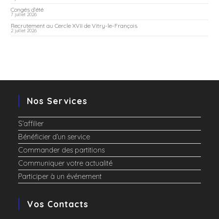
Congés d’été
7 juillet 2026
Recrutement au Cercle XVII de Vitry-le-François
2 juillet 2026
Nos Services
S’affilier
Bénéficier d’un service
Commander des partitions
Communiquer votre actualité
Participer à un événement
Vos Contacts