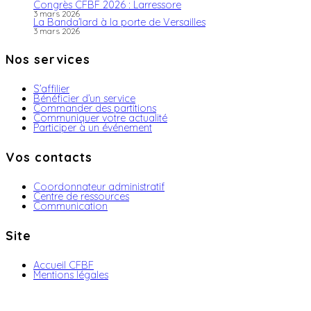
Congrès CFBF 2026 : Larressore
3 mars 2026
La Banda’lard à la porte de Versailles
3 mars 2026
Nos services
S’affilier
Bénéficier d’un service
Commander des partitions
Communiquer votre actualité
Participer à un événement
Vos contacts
Coordonnateur administratif
Centre de ressources
Communication
Site
Accueil CFBF
Mentions légales