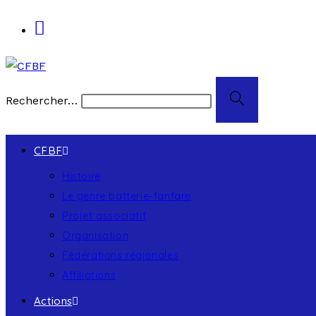
Rechercher…
CFBF
Histoire
Le genre batterie-fanfare
Projet associatif
Organisation
Fédérations régionales
Affiliations
Actions