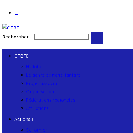
Rechercher…
CFBF
Histoire
Le genre batterie-fanfare
Projet associatif
Organisation
Fédérations régionales
Affiliations
Actions
Se former