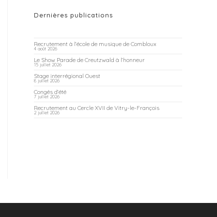
Dernières publications
Recrutement à l’école de musique de Combloux
4 août 2026
Le Show Parade de Creutzwald à l’honneur
15 juillet 2026
Stage interrégional Ouest
8 juillet 2026
Congés d’été
7 juillet 2026
Recrutement au Cercle XVII de Vitry-le-François
2 juillet 2026