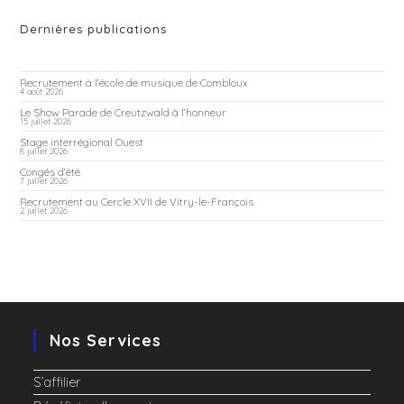
Dernières publications
Recrutement à l’école de musique de Combloux
4 août 2026
Le Show Parade de Creutzwald à l’honneur
15 juillet 2026
Stage interrégional Ouest
8 juillet 2026
Congés d’été
7 juillet 2026
Recrutement au Cercle XVII de Vitry-le-François
2 juillet 2026
Nos Services
S’affilier