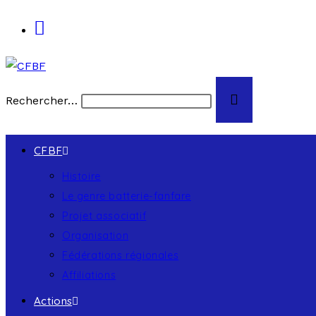
Rechercher…
CFBF
Histoire
Le genre batterie-fanfare
Projet associatif
Organisation
Fédérations régionales
Affiliations
Actions