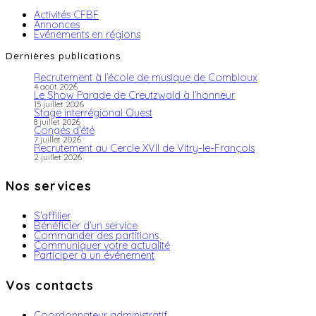
Activités CFBF
Annonces
Evénements en régions
Dernières publications
Recrutement à l’école de musique de Combloux
4 août 2026
Le Show Parade de Creutzwald à l’honneur
15 juillet 2026
Stage interrégional Ouest
8 juillet 2026
Congés d’été
7 juillet 2026
Recrutement au Cercle XVII de Vitry-le-François
2 juillet 2026
Nos services
S’affilier
Bénéficier d’un service
Commander des partitions
Communiquer votre actualité
Participer à un événement
Vos contacts
Coordonnateur administratif