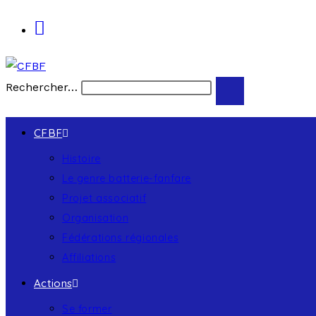
Rechercher…
CFBF
Histoire
Le genre batterie-fanfare
Projet associatif
Organisation
Fédérations régionales
Affiliations
Actions
Se former