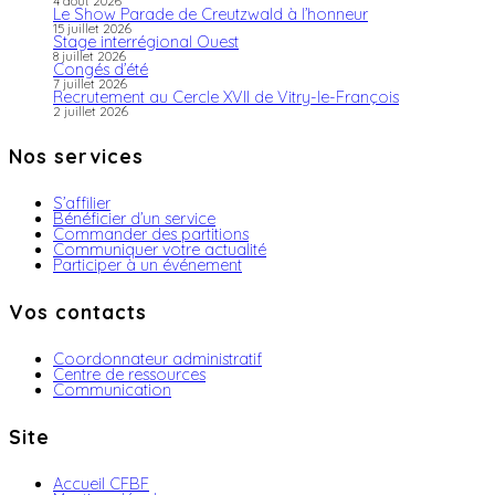
4 août 2026
Le Show Parade de Creutzwald à l’honneur
15 juillet 2026
Stage interrégional Ouest
8 juillet 2026
Congés d’été
7 juillet 2026
Recrutement au Cercle XVII de Vitry-le-François
2 juillet 2026
Nos services
S’affilier
Bénéficier d’un service
Commander des partitions
Communiquer votre actualité
Participer à un événement
Vos contacts
Coordonnateur administratif
Centre de ressources
Communication
Site
Accueil CFBF