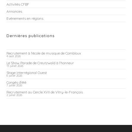
Activités CFBF
Annonces
Evénements en régions
Dernières publications
Recrutement à l’école de musique de Combloux
4 août 2026
Le Show Parade de Creutzwald à l’honneur
15 juillet 2026
Stage interrégional Ouest
8 juillet 2026
Congés d’été
7 juillet 2026
Recrutement au Cercle XVII de Vitry-le-François
2 juillet 2026