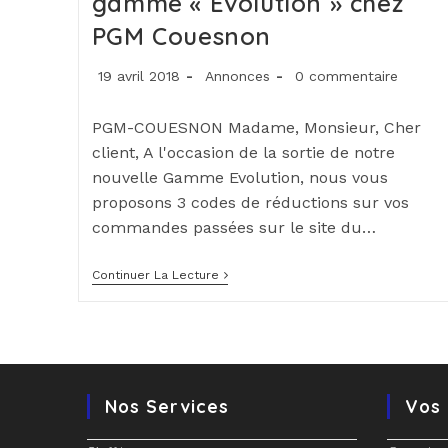
gamme « Evolution » chez
PGM Couesnon
Publication
Post
Commentaires
19 avril 2018
Annonces
0 commentaire
publiée :
category:
de
la
PGM-COUESNON Madame, Monsieur, Cher
publication :
client, A l'occasion de la sortie de notre
nouvelle Gamme Evolution, nous vous
proposons 3 codes de réductions sur vos
commandes passées sur le site du…
Réductions
Continuer La Lecture
Sur
La
Nouvelle
Gamme
« Evolution »
Chez
PGM
Couesnon
Nos Services
Vos 