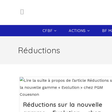
Skip
to
content
CFBF
ACTIONS
BF M
Réductions
Réductions sur la nouvelle