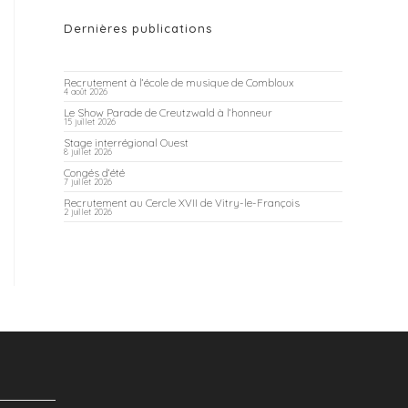
Dernières publications
Recrutement à l’école de musique de Combloux
4 août 2026
Le Show Parade de Creutzwald à l’honneur
15 juillet 2026
Stage interrégional Ouest
8 juillet 2026
Congés d’été
7 juillet 2026
Recrutement au Cercle XVII de Vitry-le-François
2 juillet 2026