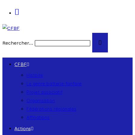
Rechercher…
CFBF
Histoire
Le genre batterie-fanfare
Projet associatif
Organisation
Fédérations régionales
Affiliations
Actions