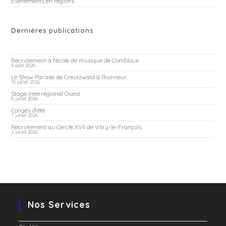
Evénements en régions
Dernières publications
Recrutement à l’école de musique de Combloux
4 août 2026
Le Show Parade de Creutzwald à l’honneur
15 juillet 2026
Stage interrégional Ouest
8 juillet 2026
Congés d’été
7 juillet 2026
Recrutement au Cercle XVII de Vitry-le-François
2 juillet 2026
Nos Services