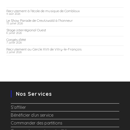
Recrutement à l’école de musique de Combloux
4 août 2026
Le Show Parade de Creutzwald à l’honneur
15 juillet 2026
Stage interrégional Ouest
8 juillet 2026
Congés d’été
7 juillet 2026
Recrutement au Cercle XVII de Vitry-le-François
2 juillet 2026
Nos Services
S’affilier
Bénéficier d’un service
Commander des partitions