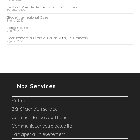
Le Show Parade de Creutzwald à l’honneur
15 juillet 2026
Stage interrégional Ouest
8 juillet 2026
Congés d’été
7 juillet 2026
Recrutement au Cercle XVII de Vitry-le-François
2 juillet 2026
Nos Services
S’affilier
Bénéficier d’un service
Commander des partitions
Communiquer votre actualité
Participer à un événement