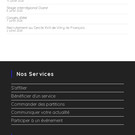
15 juillet 2026
Stage interrégional Ouest
8 juillet 2026
Congés d’été
7 juillet 2026
Recrutement au Cercle XVII de Vitry-le-François
2 juillet 2026
Nos Services
S’affilier
Bénéficier d’un service
Commander des partitions
Communiquer votre actualité
Participer à un événement