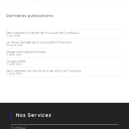
Dernières publications
Recrutement à l’école de musique de Combloux
4 août 2026
Le Show Parade de Creutzwald à l’honneur
15 juillet 2026
Stage interrégional Ouest
8 juillet 2026
Congés d’été
7 juillet 2026
Recrutement au Cercle XVII de Vitry-le-François
2 juillet 2026
Nos Services
S’affilier